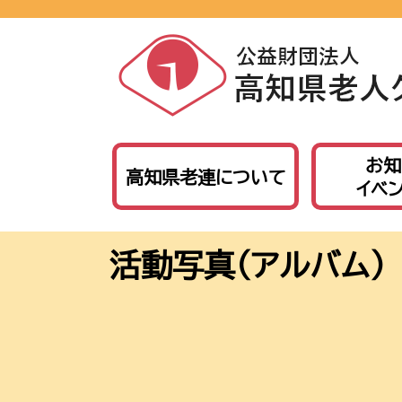
お知
高知県老連について
イベ
活動写真（アルバム）