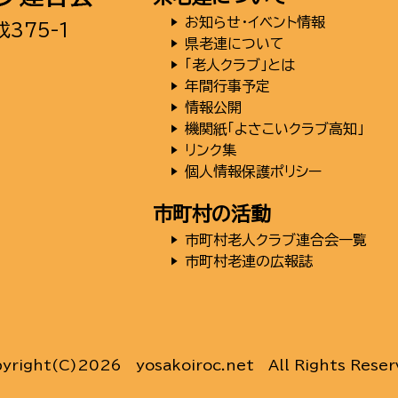
▶
お知らせ・イベント情報
375-1
▶
県老連について
▶
「老人クラブ」とは
▶
年間行事予定
▶
情報公開
▶
機関紙「よさこいクラブ高知」
▶
リンク集
▶
個人情報保護ポリシー
市町村の活動
▶
市町村老人クラブ連合会一覧
▶
市町村老連の広報誌
yright(C)
2026 yosakoiroc.net
All Rights Reser