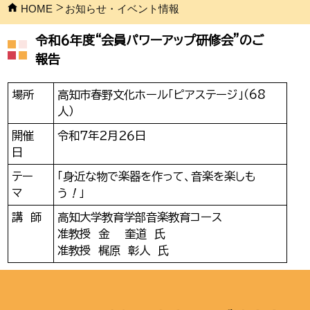
HOME
お知らせ・イベント情報
令和６年度“会員パワーアップ研修会”のご
報告
場所
高知市春野文化ホール「ピアステージ」（68
人）
開催
令和７年２月２６日
日
テー
「身近な物で楽器を作って、音楽を楽しも
マ
う
！
」
講 師
高知大学教育学部音楽教育コース
准教授 金 奎道 氏
准教授 梶原 彰人 氏